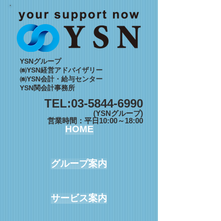
YSNグループ
㈱YSN経営アドバイザリー
㈱YSN会計・給与センター
YSN関会計事務所
TEL:
03-5844-6990
(YSNグループ)
営業時間：平日10:00～18:00
HOME
グループ案内
サービス案内