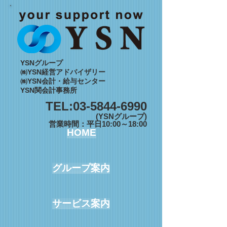
YSNグループ
㈱YSN経営アドバイザリー
㈱YSN会計・給与センター
YSN関会計事務所
TEL:
03-5844-6990
(YSNグループ)
営業時間：平日10:00～18:00
HOME
グループ案内
サービス案内